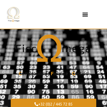
C
omptabilité |
F
iscalité |
G
estion
Indépendants - sociétés - particuliers
+32 (0)2 / 445 72 85